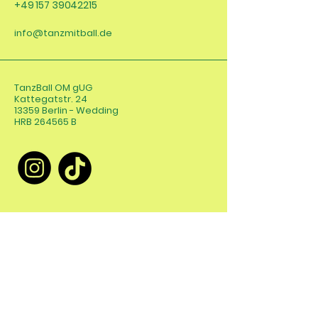
+49 157 39042215
info@tanzmitball.de
TanzBall OM gUG
Kattegatstr. 24
13359 Berlin - Wedding
HRB 264565 B