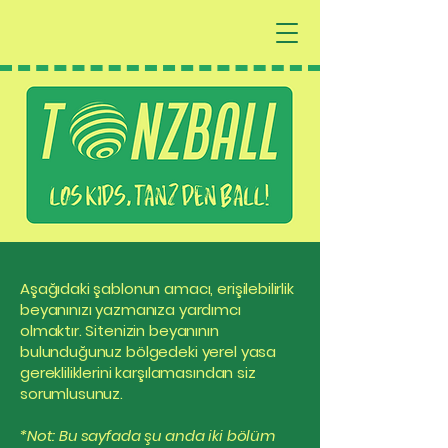
Aşağıdaki şablonun amacı, erişilebilirlik
beyanınızı yazmanıza yardımcı
olmaktır. Sitenizin beyanının
bulunduğunuz bölgedeki yerel yasa
gerekliliklerini karşılamasından siz
sorumlusunuz.
*Not: Bu sayfada şu anda iki bölüm