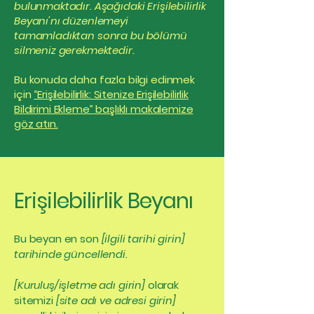
bulunmaktadır. Aşağıdaki Erişilebilirlik
Beyanı'nı düzenlemeyi
tamamladıktan sonra bu bölümü
silmeniz gerekmektedir.
Bu konuda daha fazla bilgi edinmek
için
“Erişilebilirlik: Sitenize Erişilebilirlik
Bildirimi Ekleme” başlıklı makalemize
göz atın.
Erişilebilirlik Beyanı
Bu beyan en son
[ilgili tarihi girin]
tarihinde güncellendi.
[Kuruluş/işletme adı girin]
olarak
sitemizi
[site adı ve adresi girin]