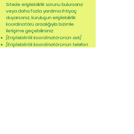
Sitede erişilebilirlik sorunu bulursanız
veya daha fazla yardıma ihtiyaç
duyarsanız, kuruluşun erişilebilirlik
koordinatörü aracılığıyla bizimle
iletişime geçebilirsiniz:
[Erişilebilirlik koordinatörünün adı]
[Erişilebilirlik koordinatörünün telefon
numarası]
[Erişilebilirlik koordinatörünün e-
posta adresi]
[İlgili/mevcutsa ek iletişim bilgilerini
girin]